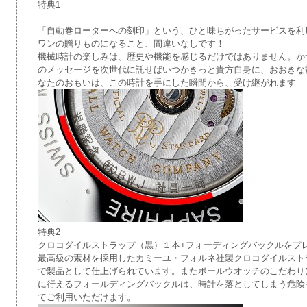
特典1
「自動巻ローターへの刻印」
という、ひと味ちがったサービスを利
ワンの贈りものになること、間違いなしです！
機械時計の楽しみは、歴史や機能を感じるだけではありません。か
のメッセージを次世代に託せばいつかきっと貴方自身に、おおきな
なたのおもいは、この時計を手にした瞬間から、受け継がれます
特典2
クロコダイルストラップ（黒）１本+フォーディングバックルをプ
最高級の素材を採用したカミーユ・フォルネ社製クロコダイルスト
で製品として仕上げられています。またボールウオッチのこだわり
に行えるフォールディングバックルは、時計を落としてしまう危険
てご利用いただけます。