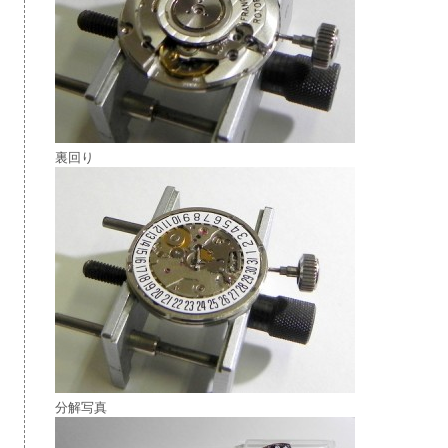
裏回り
分解写真