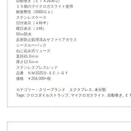
自動巻き（ＥＴＡ2836-2）
１５個のマイクロガスライト使用
耐衝撃性（5000Ｇｓ）
ステンレスケース
日付表示（４時半）
曜日表示（３時）
50ｍ防水
反射防止処理済みサファイアガラス
シースルーバック
ねじ込み式リューズ
直径41.0ｍｍ
厚さ12.5ｍｍ
ステンレスブレスレッド
品番 ＮＭ1025Ｄ-ＳＣＪ-ＧＹ
価格 ￥204,000+税
カテゴリー：
クリーブランド エクスプレス
,
未分類
Tags:
クロコダイルストラップ
,
マイクロガスライト
,
自動巻き
,
ＥＴ