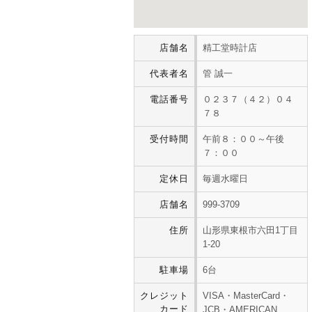
店舗名
精工堂時計店
代表者名
管 誠一
電話番号
０２３７（４２）０４
７８
受付時間
午前８：００～午後
７：００
定休日
毎週水曜日
店舗名
999-3709
住所
山形県東根市六田1丁目
1-20
駐車場
6台
クレジット
VISA・MasterCard・
カード
JCB・AMERICAN