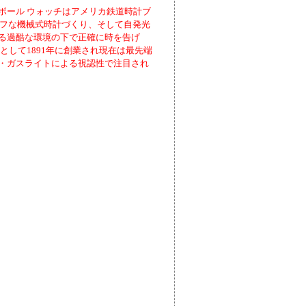
ボール ウォッチはアメリカ鉄道時計ブ
タフな機械式時計づくり、そして自発光
る過酷な環境の下で正確に時を告げ
として1891年に創業され現在は最先端
・ガスライトによる視認性で注目され