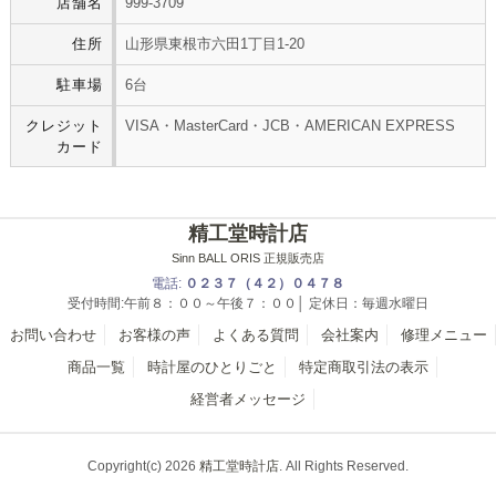
店舗名
999-3709
住所
山形県東根市六田1丁目1-20
駐車場
6台
クレジット
VISA・MasterCard・JCB・AMERICAN EXPRESS
カード
精工堂時計店
Sinn BALL ORIS 正規販売店
電話:
０２３７（４２）０４７８
受付時間:午前８：００～午後７：００│ 定休日：毎週水曜日
お問い合わせ
お客様の声
よくある質問
会社案内
修理メニュー
商品一覧
時計屋のひとりごと
特定商取引法の表示
経営者メッセージ
Copyright(c) 2026
精工堂時計店
. All Rights Reserved.