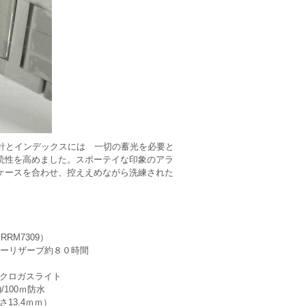
針とインデックスには 一切の蓄光を必要と
読性を高めました。スポーテイな印象のアラ
ケースを合わせ、控ええめながら洗練された
RM7309）
パワーリザーブ約８０時間
イクロガスライト
)/100ｍ防水
13.4ｍｍ）