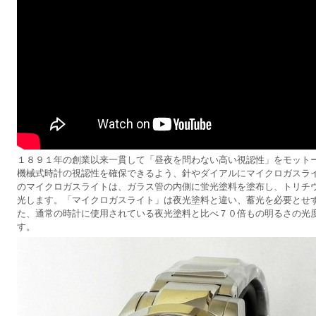
１８９１年の創業以来一貫して「昼夜を問わない高い視認性」をモット
機械式時計の視認性を確保できるよう、針やダイアルにマイクロガスラ
のマイクロガスライトは、ガラス管の内側に蛍光塗料を塗布し、トリチ
光します。「マイクロガスライト」は夜光塗料と違い、蓄光を必要とせ
た、通常の時計に使用されている夜光塗料と比べ７０倍もの明るさの光
す。