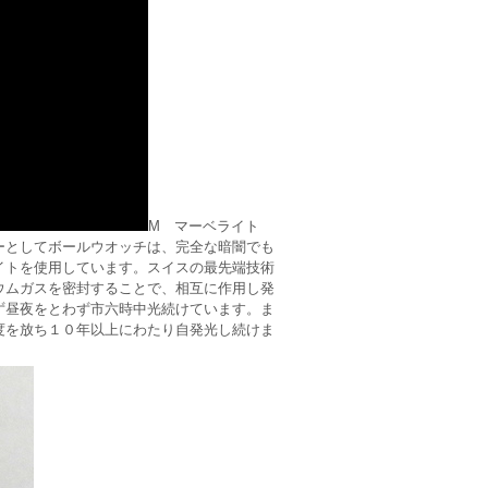
M マーベライト
ーとしてボールウオッチは、完全な暗闇でも
イトを使用しています。スイスの最先端技術
ウムガスを密封することで、相互に作用し発
ず昼夜をとわず市六時中光続けています。ま
度を放ち１０年以上にわたり自発光し続けま