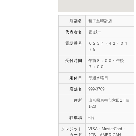
店舗名
精工堂時計店
代表者名
管 誠一
電話番号
０２３７（４２）０４
７８
受付時間
午前８：００～午後
７：００
定休日
毎週水曜日
店舗名
999-3709
住所
山形県東根市六田1丁目
1-20
駐車場
6台
クレジット
VISA・MasterCard・
カード
JCB・AMERICAN