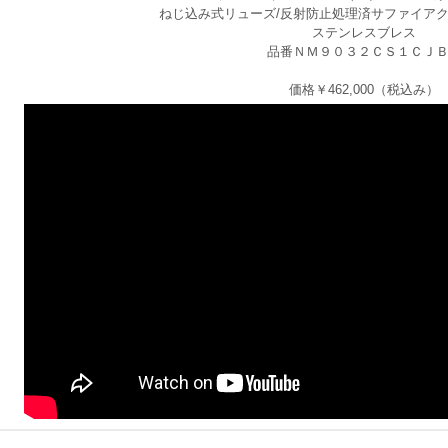
ねじ込み式リューズ/反射防止処理済サファイアク
ステンレスブレス
品番ＮＭ９０３２ＣＳ１ＣＪ
価格￥462,000（税込み）