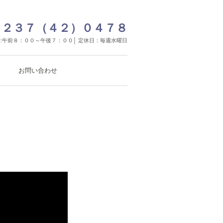
２３７（４２）０４７８
:午前８：００～午後７：００│ 定休日：毎週水曜日
お問い合わせ