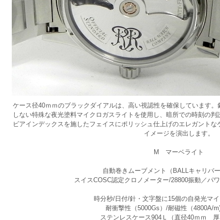
ケース径40ｍｍのブラックダイアルは、高い視認性を確保しています。
しない特殊な夜光塗料マイクロガスライトを使用し、暗所での時刻の判
ビアインデックスを施したフェイスにポリッシュ仕上げのエレガントな
イメージを演出します。
M マーベライト
自動巻きムーブメント（BALLキャリバーR
スイスCOSC認定クロノメーター/28800振動／
時分秒/日付/針・文字盤に15個の自発光マ
耐衝撃性（5000Gs）/耐磁性（4800A/m
ステンレスケース904Ｌ（直径40ｍｍ 厚さ