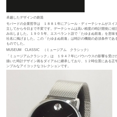
卓越したデザインの創造
モバードの企業哲学は １８８１年にアシール・ディーテシャムがスイ
立してから今日まで不変です。デーテシャムは高い精度の時計開発に傾
み出しました。１９０５年、エスペラント語で「たゆまぬ前進」を意味す
社名に掲げました。この「たゆまぬ前進」は時計の機能の必須条件であ
ものでした。
MUSEUM CLASSIC （ミュージアム クラシック）
「ミュージアムクラシック」は １９４７年にバウハウスの影響を受け
描いた時計デザイン画をダイアルに継承しており、１２時位置にある正
ンプルなアイコックなコレクションです。