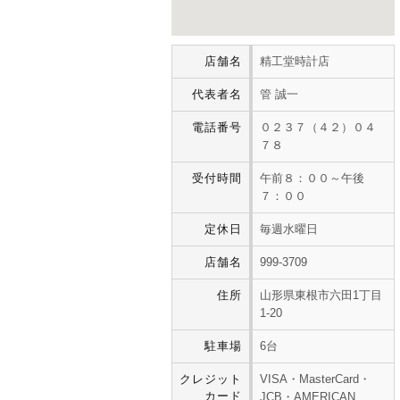
店舗名
精工堂時計店
代表者名
管 誠一
電話番号
０２３７（４２）０４
７８
受付時間
午前８：００～午後
７：００
定休日
毎週水曜日
店舗名
999-3709
住所
山形県東根市六田1丁目
1-20
駐車場
6台
クレジット
VISA・MasterCard・
カード
JCB・AMERICAN