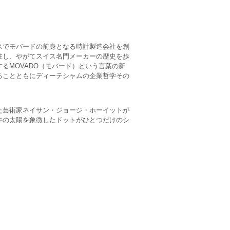
スでモバードの前身となる時計製造会社を創
注し、やがてスイス名門メーカーの歴史を歩
るMOVADO（モバード）という言葉の新
ることともにディーテシャムの企業哲学その
た芸術家ネイサン・ジョージ・ホーイットが
午の太陽を象徴したドットがひとつだけのシ