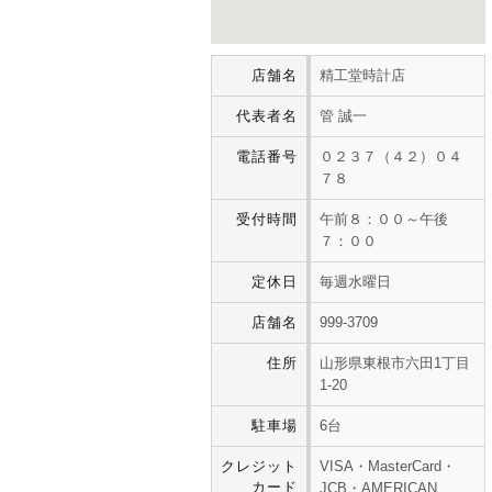
店舗名
精工堂時計店
代表者名
管 誠一
電話番号
０２３７（４２）０４
７８
受付時間
午前８：００～午後
７：００
定休日
毎週水曜日
店舗名
999-3709
住所
山形県東根市六田1丁目
1-20
駐車場
6台
クレジット
VISA・MasterCard・
カード
JCB・AMERICAN