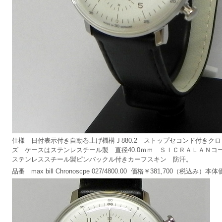
仕様 日付表示付き自動巻上げ機構Ｊ880.2 ストップセコンド付きク
ズ ケースはステンレスチール製 直径40.0ｍｍ ＳＩＣＲＡＬＡＮ
ステンレススチール製ピンバックル付きカーフスキン 防汗。
品番 max bill Chronoscpe 027/4800.00 価格￥381,700（税込み）本