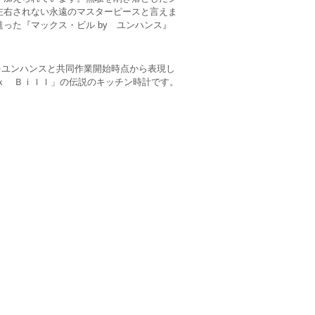
左右されない永遠のマスターピースと言えま
った『マックス・ビル by ユンハンス』
範をユンハンスと共同作業開始時点から表現し
ａｘ Ｂｉｌｌ」の伝説のキッチン時計です。