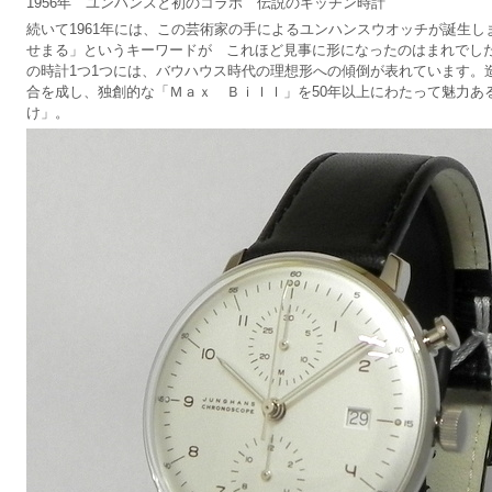
1956年 ユンハンスと初のコラボ 伝説のキッチン時計
続いて1961年には、この芸術家の手によるユンハンスウオッチが誕生
せまる」というキーワードが これほど見事に形になったのはまれでした。「
の時計1つ1つには、バウハウス時代の理想形への傾倒が表れています。
合を成し、独創的な「Ｍａｘ Ｂｉｌｌ」を50年以上にわたって魅力あ
け」。