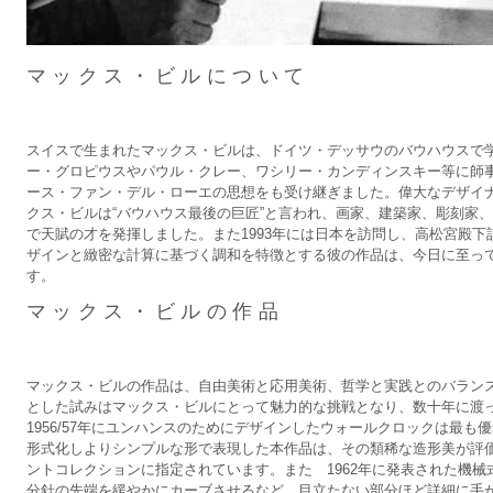
マックス・ビルについて
スイスで生まれたマックス・ビルは、ドイツ・デッサウのバウハウスで
ー・グロピウスやパウル・クレー、ワシリー・カンディンスキー等に師
ース・ファン・デル・ローエの思想をも受け継ぎました。偉大なデザイ
クス・ビルは“バウハウス最後の巨匠”と言われ、画家、建築家、彫刻家
で天賦の才を発揮しました。また1993年には日本を訪問し、高松宮殿
ザインと緻密な計算に基づく調和を特徴とする彼の作品は、今日に至っ
す。
マックス・ビルの作品
マックス・ビルの作品は、自由美術と応用美術、哲学と実践とのバランス
とした試みはマックス・ビルにとって魅力的な挑戦となり、数十年に渡
1956/57年にユンハンスのためにデザインしたウォールクロックは最
形式化しよりシンプルな形で表現した本作品は、その類稀な造形美が評
ントコレクションに指定されています。また 1962年に発表された機
分針の先端を緩やかにカーブさせるなど、目立たない部分ほど詳細に手