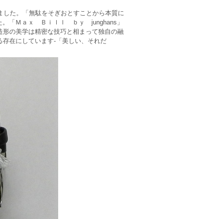
しました。「無駄をそぎおとすことから本質に
Ｍａｘ Ｂｉｌｌ ｂｙ junghans」
造形の美学は精密な技巧と相まって独自の融
る存在にしています-「美しい、それだ