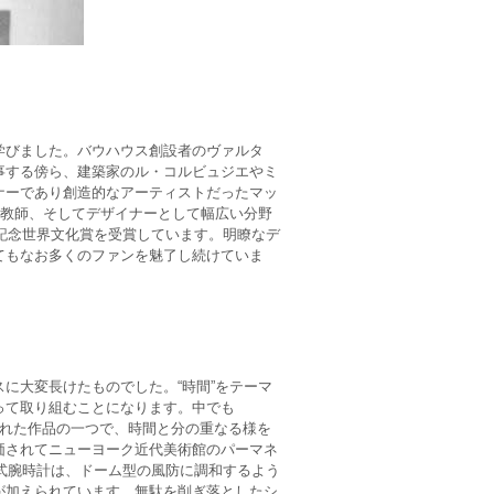
学びました。バウハウス創設者のヴァルタ
事する傍ら、建築家のル・コルビュジエやミ
ナーであり創造的なアーティストだったマッ
、教師、そしてデザイナーとして幅広い分野
下記念世界文化賞を受賞しています。明瞭なデ
てもなお多くのファンを魅了し続けていま
に大変長けたものでした。“時間”をテーマ
って取り組むことになります。中でも
も優れた作品の一つで、時間と分の重なる様を
価されてニューヨーク近代美術館のパーマネ
械式腕時計は、ドーム型の風防に調和するよう
が加えられています。無駄を削ぎ落としたシ